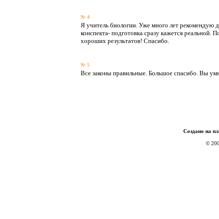
№ 4
Я учитель биологии. Уже много лет рекомендую де
конспекта- подготовка сразу кажется реальной. 
хороших результатов! Спасибо.
№ 5
Все законы правильные. Большое спасибо. Вы умница!
Создано на п
© 200