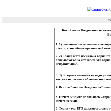
Р
Какой закон Позднякова показал
Вс
1. 1) Решением теста является не «п
ответ», а «наиболее правильный отве
2. 2) Если в тесте несколько варианто
описывают одно и то же, то эти вари
неправильные.
3. 3) Во время экзамена не надо умни
так, как написано в обычном школьн
4. Все эти "законы Позднякова" - по
5. Ничего мне уже не поможет. Скоро 
ничего не знаю.
6. Тесты - зло. ЕГЭ должен состоять т