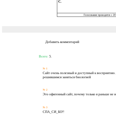
С.
Голосование проводится с 20
Добавить комментарий
Всего:
5.
№ 1
Сайт очень полезный и доступный к восприятию.
решившимся заняться биологией
№ 2
Это офигенный сайт, почему только я раньше не на
№ 3
СПА_СИ_БО!!