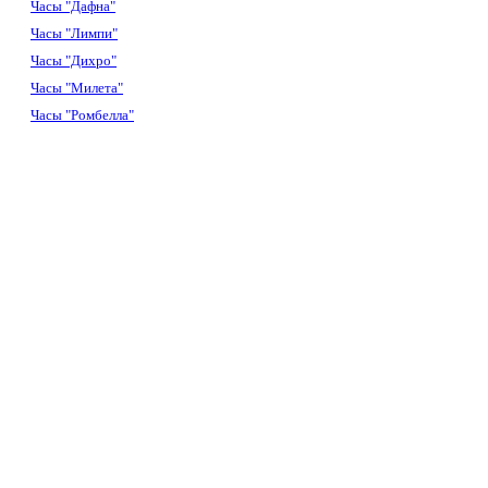
Часы "Дафна"
Часы "Лимпи"
Часы "Дихро"
Часы "Милета"
Часы "Ромбелла"